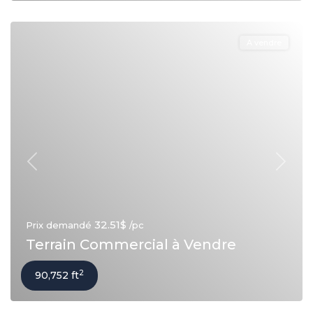
A vendre
Précédent
Suivan
32.51$
Prix demandé
/pc
Terrain Commercial à Vendre
2
90,752 ft