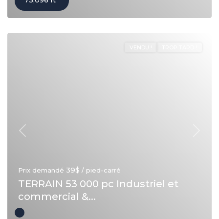
73,096 ft
VENDU !
TROP TARD !
Précédent
Suivan
39$
Prix demandé
/ pied-carré
TERRAIN 53 000 pc Industriel et
commercial &...