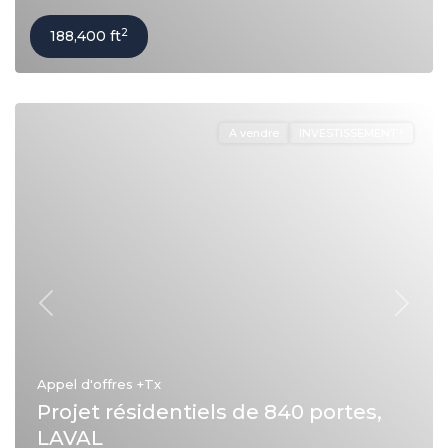
2
188,400 ft
A vendre
INVESTISSEMENT !
Précédent
Suivan
Appel d'offres
+Tx
Projet résidentiels de 840 portes,
LAVAL