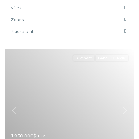
Villes
Zones
Plus récent
A vendre
BAISSE DE PRIX
Précédent
Suivan
1,950,000$
+Tx