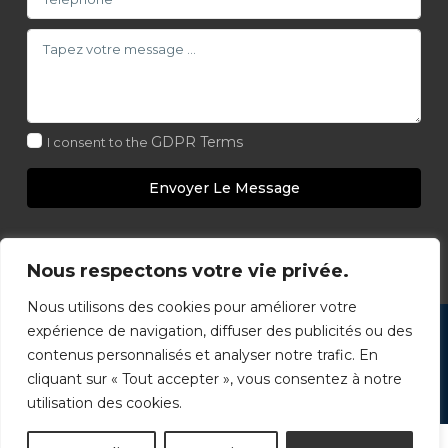
GDPR Terms
I consent to the
Envoyer Le Message
Nous respectons votre vie privée.
Nous utilisons des cookies pour améliorer votre
Copyright 2026 - Club Elite Immobilier - Groupe
expérience de navigation, diffuser des publicités ou des
Immobilier Select. Immobilier Commercial - Tous droits
contenus personnalisés et analyser notre trafic. En
cliquant sur « Tout accepter », vous consentez à notre
réservés - www.ImmobilierSelect.com
utilisation des cookies.
Retour accueil