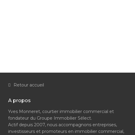
Retour accueil
A propos
Yves Monneret, courtier immobilier commercial et
fondateur du Groupe Immobilier Sélect.
Actif depuis 2007, nous accompagnons entreprises,
investisseurs et promoteurs en immobilier commercial,