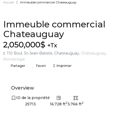
Accueil
Immeuble commercial Chateauguay
A vendre
Immeuble commercial
Chateauguay
2,050,000$
+Tx
110 Boul. St-Jean-Batiste, Chateauguay,
Châteauguay
,
Montérégie
Partager
Favori
Imprimer
Overview
ID de la propriété
2
2
16,728 ft
3,766 ft
25713