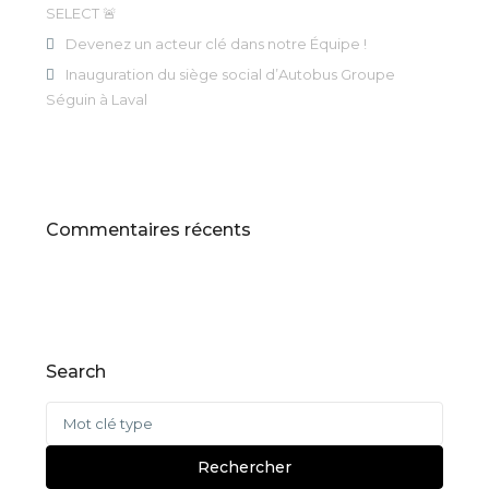
SELECT 🚨
Devenez un acteur clé dans notre Équipe !
Inauguration du siège social d’Autobus Groupe
Séguin à Laval
Commentaires récents
Search
Recherche
pour
:
Rechercher