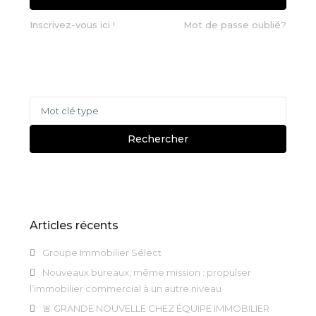
Inscrivez-vous ici !
Mot de passe oublié?
Recherche
pour
:
Rechercher
Articles récents
Groupe Immobilier Sélect
Nouveaux bureaux, même mission : propulser
l’immobilier commercial à un autre niveau
🚨 GRANDE NOUVELLE CHEZ ÉQUIPE IMMOBILIER