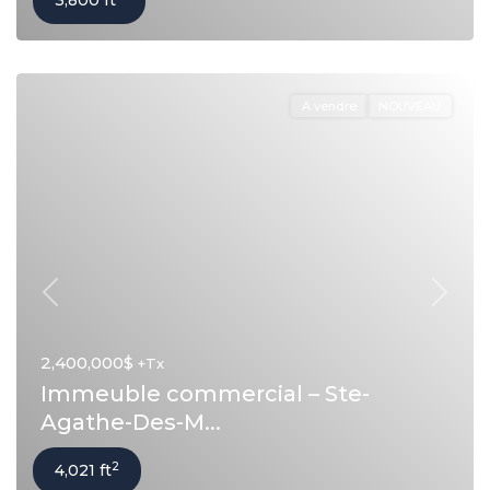
3,800 ft
A vendre
NOUVEAU
Précédent
Suivan
2,400,000$
+Tx
Immeuble commercial – Ste-
Agathe-Des-M...
2
4,021 ft