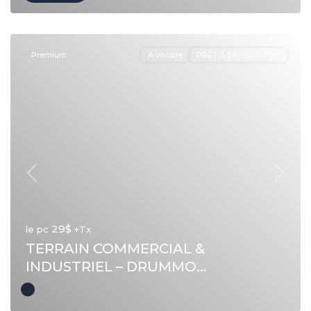
Premium
A vendre
PRÊT À DÉVELOPPER
Précédent
Suivan
29$
le pc
+Tx
TERRAIN COMMERCIAL &
INDUSTRIEL – DRUMMO...