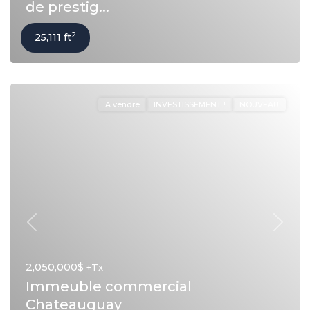
de prestig...
2
25,111 ft
A vendre
INVESTISSEMENT !
NOUVEAU
Précédent
Suivan
2,050,000$
+Tx
Immeuble commercial
Chateauguay