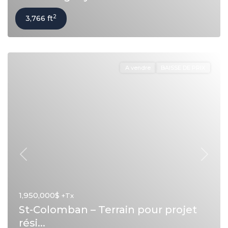
2
3,766 ft
A vendre
BAISSE DE PRIX
Précédent
Suivan
1,950,000$
+Tx
St-Colomban – Terrain pour projet
rési...