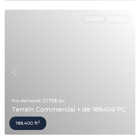
A vendre
NOUVEAU
Précédent
Suivan
27.75$
Prix demandé
/pc
Terrain Commercial + de 188400 PC
2
188,400 ft