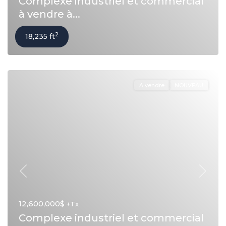
Complexe industriel et commercial
à vendre à...
2
18,235 ft
A vendre
NOUVEAU
Précédent
Suivan
12,600,000$
+Tx
Complexe industriel et commercial