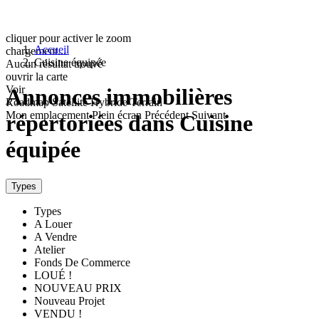
cliquer pour activer le zoom
Accueil
chargement...
Cuisine équipée
Aucun résultat trouvé
ouvrir la carte
Voir
Annonces immobilières
Roadmap
Satellite
Hybride
Terrain
Mon emplacement
Plein écran
Précédent
Suivant
répertoriées dans Cuisine
équipée
Types
Types
A Louer
A Vendre
Atelier
Fonds De Commerce
LOUÉ !
NOUVEAU PRIX
Nouveau Projet
VENDU !