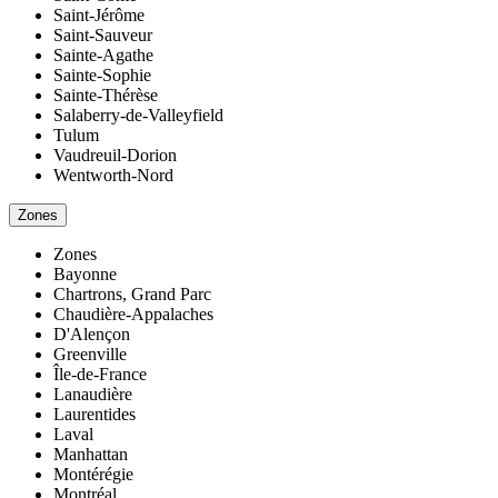
Saint-Jérôme
Saint-Sauveur
Sainte-Agathe
Sainte-Sophie
Sainte-Thérèse
Salaberry-de-Valleyfield
Tulum
Vaudreuil-Dorion
Wentworth-Nord
Zones
Zones
Bayonne
Chartrons, Grand Parc
Chaudière-Appalaches
D'Alençon
Greenville
Île-de-France
Lanaudière
Laurentides
Laval
Manhattan
Montérégie
Montréal