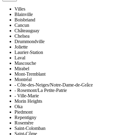
Villes
Blainville
Boisbriand
Cancun
Châteauguay
Chelsea
Drummondville
Joliette
Laurier-Station
Laval
Mascouche
Mirabel
Mont-Tremblant
Montréal
- Côte-des-Neiges/Notre-Dame-de-Grâce
- Rosemont/La Petite-Patrie
- Ville-Marie
Morin Heights
Oka
Piedmont
Repentigny
Rosemère
Saint-Colomban
Saint-Côme