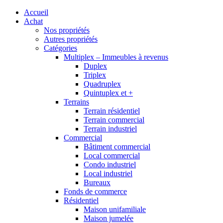
Accueil
Achat
Nos propriétés
Autres propriétés
Catégories
Multiplex – Immeubles à revenus
Duplex
Triplex
Quadruplex
Quintuplex et +
Terrains
Terrain résidentiel
Terrain commercial
Terrain industriel
Commercial
Bâtiment commercial
Local commercial
Condo industriel
Local industriel
Bureaux
Fonds de commerce
Résidentiel
Maison unifamiliale
Maison jumelée