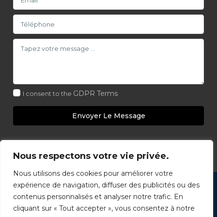
GDPR Terms
I consent to the
Envoyer Le Message
Nous respectons votre vie privée.
Nous utilisons des cookies pour améliorer votre
Copyright 2026 - Club Elite Immobilier - Groupe
expérience de navigation, diffuser des publicités ou des
Immobilier Select. Immobilier Commercial - Tous droits
contenus personnalisés et analyser notre trafic. En
réservés - www.ImmobilierSelect.com
cliquant sur « Tout accepter », vous consentez à notre