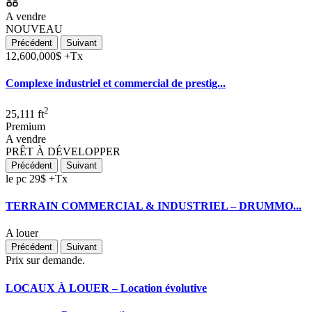
A vendre
NOUVEAU
Précédent
Suivant
12,600,000$
+Tx
Complexe industriel et commercial de prestig...
2
25,111 ft
Premium
A vendre
PRÊT À DÉVELOPPER
Précédent
Suivant
le pc
29$
+Tx
TERRAIN COMMERCIAL & INDUSTRIEL – DRUMMO...
A louer
Précédent
Suivant
Prix sur demande.
LOCAUX À LOUER – Location évolutive