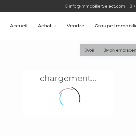
Info@ImmobilierSelect.com
+
Accueil
Achat
Vendre
Groupe Immobilie
Voir
Mon emplace
chargement...