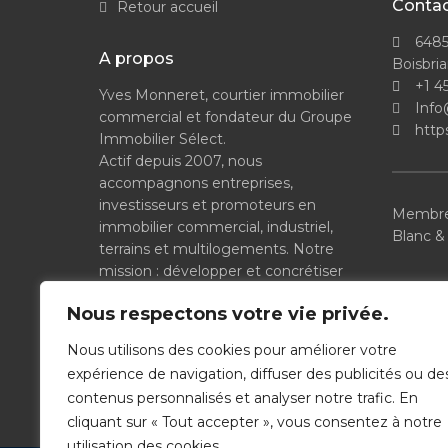
Conta
Retour accueil
6485
A propos
Boisbri
+1 4
Yves Monneret, courtier immobilier
Info
commercial et fondateur du Groupe
http
Immobilier Sélect.
Actif depuis 2007, nous
accompagnons entreprises,
investisseurs et promoteurs en
Membre
immobilier commercial, industriel,
Blanc &
terrains et multilogements. Notre
mission : développer et concrétiser
vos projets avec expertise et
Nous respectons votre vie privée.
simplicité.
Royal L
Nous utilisons des cookies pour améliorer votre
expérience de navigation, diffuser des publicités ou de
contenus personnalisés et analyser notre trafic. En
cliquant sur « Tout accepter », vous consentez à notre
utilisation des cookies.