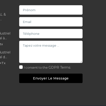
L &
.
ustriel
 à...
tx
ustriel
 d...
+Tx
GDPR Terms
I consent to the
Envoyer Le Message