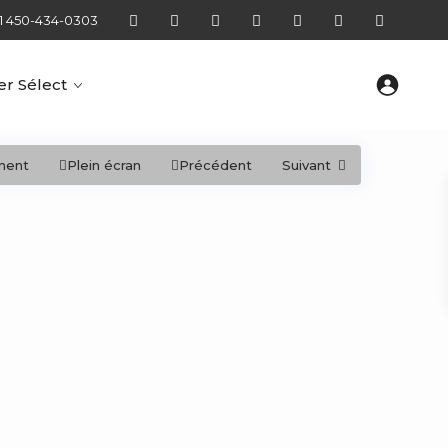
1 450-434-0303
r Sélect
ment
Plein écran
Précédent
Suivant