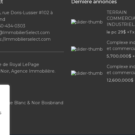
ct
Dernière annonces
TERRAIN
, rue Doris-Lussier #102 à
COMMERCIA
and
INDUSTRIEL..
50-434-0303
29$
le pc
+Tx
@ImmobilierSelect.com
s://immobilierselect.com
Complexe ind
et commercial
5,700,000$
+
 de Royal LePage
Complexe ind
 Noir, Agence Immobilière.
et commercial
12,600,000$
ePage Blanc & Noir Boisbriand
s