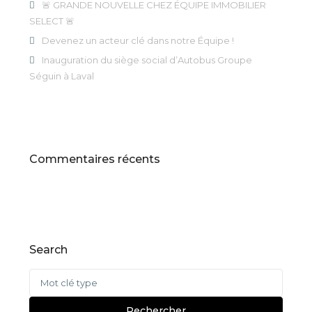
🚨 GRANDE NOUVELLE CHEZ ÉQUIPE IMMOBILIER
SELECT 🚨
Devenez un acteur clé dans notre Équipe !
Inauguration du siège social d’Autobus Groupe
Séguin à Laval
Commentaires récents
Search
Rechercher