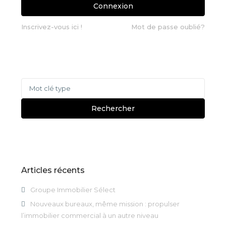
Connexion
Inscrivez-vous ici !
Mot de passe oublié?
Rechercher
Articles récents
Groupe Immobilier Sélect
Nouveaux bureaux, même mission : propulser
l’immobilier commercial à un autre niveau