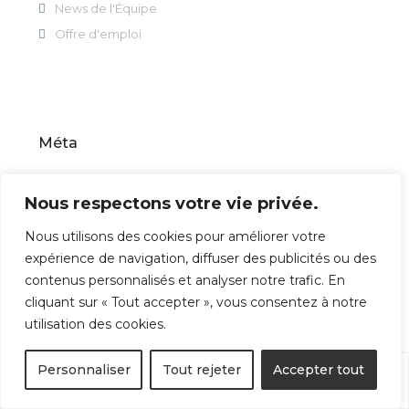
News de l'Équipe
Offre d'emploi
Méta
Inscription
Nous respectons votre vie privée.
Connexion
Flux des publications
Nous utilisons des cookies pour améliorer votre
Flux des commentaires
expérience de navigation, diffuser des publicités ou des
contenus personnalisés et analyser notre trafic. En
Site de WordPress-FR
cliquant sur « Tout accepter », vous consentez à notre
utilisation des cookies.
Personnaliser
Yves
Tout rejeter
Accepter tout
Les informations, descriptions et photographies contenues
Monneret
aux présentes sont fournies à titre indicatif seulement et ne