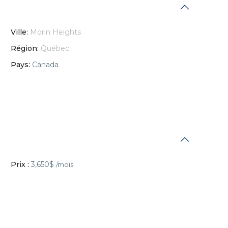
Ville:
Morin Heights
Région:
Québec
Pays:
Canada
Prix :
3,650$
/mois