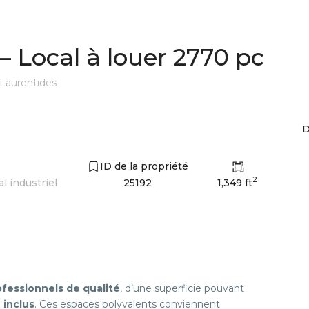
Local industriel
Local à louer 2770 pc
Laurentides
D
ID de la propriété
2
1,349 ft
l industriel
25192
ofessionnels de qualité
, d’une superficie pouvant
inclus
. Ces espaces polyvalents conviennent