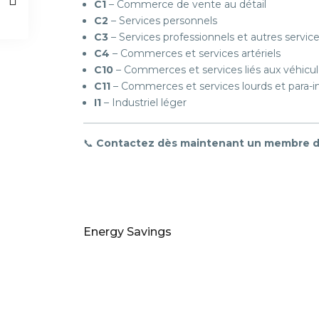
C1
– Commerce de vente au détail
C2
– Services personnels
C3
– Services professionnels et autres servic
C4
– Commerces et services artériels
C10
– Commerces et services liés aux véhicu
C11
– Commerces et services lourds et para-in
I1
– Industriel léger
📞
Contactez dès maintenant un membre de l
Energy Savings