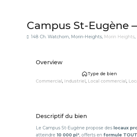
,
,
,
A louer
Commercial
Industriel
Local commercial
Campus St-Eugène — 
148 Ch. Watchorn, Morin-Heights,
Morin Heights
,
Overview
Type de bien
Commercial
,
Industriel
,
Local commercial
,
Loca
Descriptif du bien
Le Campus St-Eugène propose des
locaux pr
atteindre
10 000 pi²
, offerts en
formule TOUT 