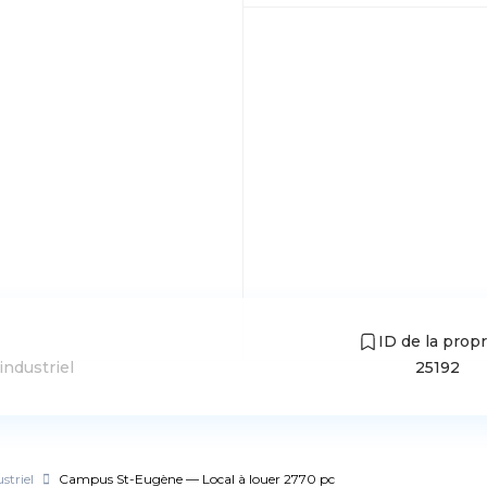
ID de la propr
industriel
25192
striel
Campus St-Eugène — Local à louer 2770 pc