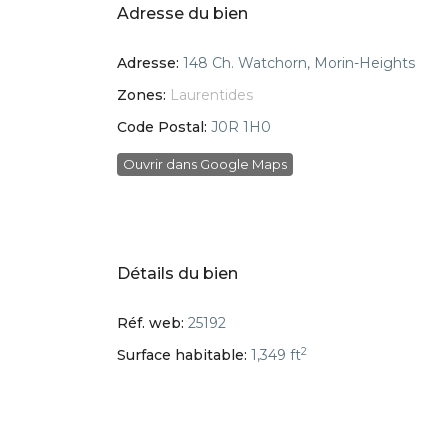
Adresse du bien
Adresse:
148 Ch. Watchorn, Morin-Heights
Zones:
Laurentides
Code Postal:
J0R 1H0
Ouvrir dans Google Maps
Détails du bien
Réf. web:
25192
2
Surface habitable:
1,349 ft