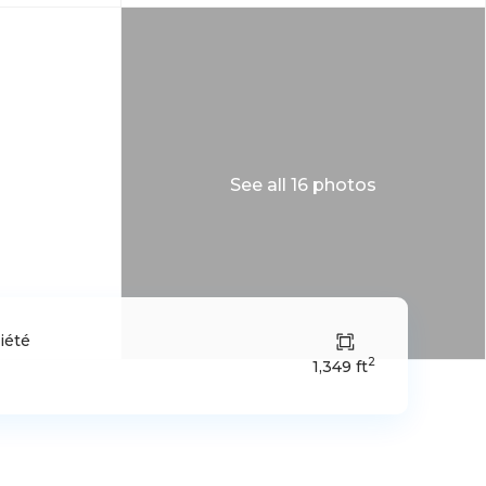
See all 16 photos
iété
2
1,349 ft