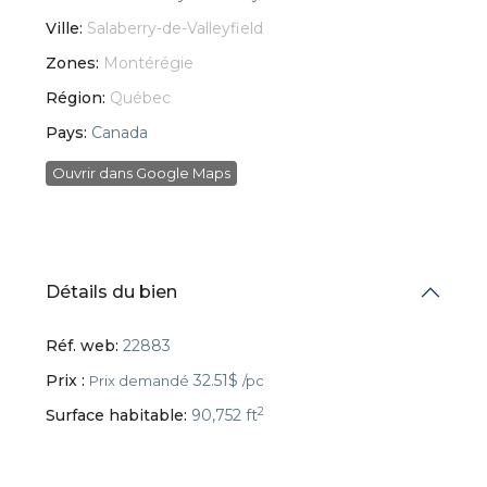
Ville:
Salaberry-de-Valleyfield
Zones:
Montérégie
Région:
Québec
Pays:
Canada
Ouvrir dans Google Maps
Détails du bien
Réf. web:
22883
Prix :
32.51$
Prix demandé
/pc
2
Surface habitable:
90,752 ft