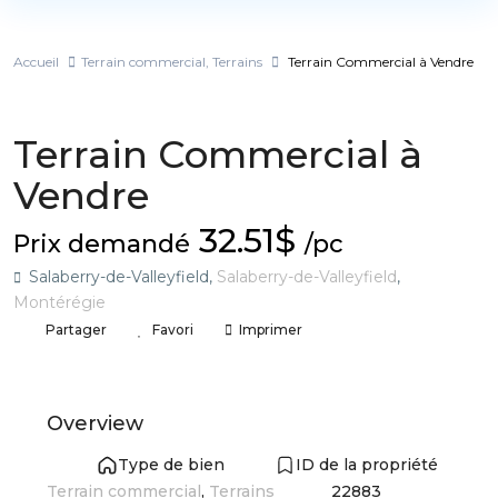
Accueil
Terrain commercial
,
Terrains
Terrain Commercial à Vendre
,
A vendre
Terrain commercial
Terrains
Terrain Commercial à
Vendre
32.51$
Prix demandé
/pc
Salaberry-de-Valleyfield,
Salaberry-de-Valleyfield
,
Montérégie
Partager
Favori
Imprimer
Overview
Type de bien
ID de la propriété
Terrain commercial
,
Terrains
22883