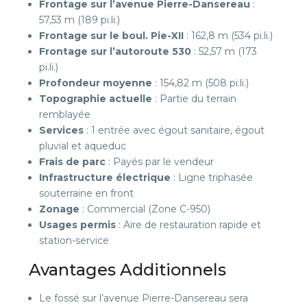
Frontage sur l’avenue Pierre-Dansereau
:
57,53 m (189 pi.li.)
Frontage sur le boul. Pie-XII
: 162,8 m (534 pi.li.)
Frontage sur l’autoroute 530
: 52,57 m (173
pi.li.)
Profondeur moyenne
: 154,82 m (508 pi.li.)
Topographie actuelle
: Partie du terrain
remblayée
Services
: 1 entrée avec égout sanitaire, égout
pluvial et aqueduc
Frais de parc
: Payés par le vendeur
Infrastructure électrique
: Ligne triphasée
souterraine en front
Zonage
: Commercial (Zone C-950)
Usages permis
: Aire de restauration rapide et
station-service
Avantages Additionnels
Le fossé sur l’avenue Pierre-Dansereau sera