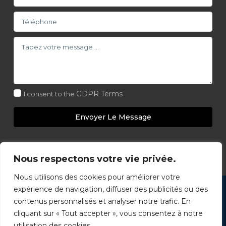
GDPR Terms
I consent to the
Envoyer Le Message
Nous respectons votre vie privée.
Nous utilisons des cookies pour améliorer votre
Copyright 2026 - Club Elite Immobilier - Groupe
expérience de navigation, diffuser des publicités ou des
Immobilier Select. Immobilier Commercial - Tous droits
contenus personnalisés et analyser notre trafic. En
réservés - www.ImmobilierSelect.com
cliquant sur « Tout accepter », vous consentez à notre
utilisation des cookies.