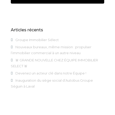
Articles récents
Groupe Immobilier Sélect
Nouveaux bureaux, même mission : propulser
l’immobilier commercial à un autre niveau
🚨 GRANDE NOUVELLE CHEZ ÉQUIPE IMMOBILIER
SELECT 🚨
Devenez un acteur clé dans notre Équipe !
Inauguration du siège social d’Autobus Groupe
Séguin à Laval